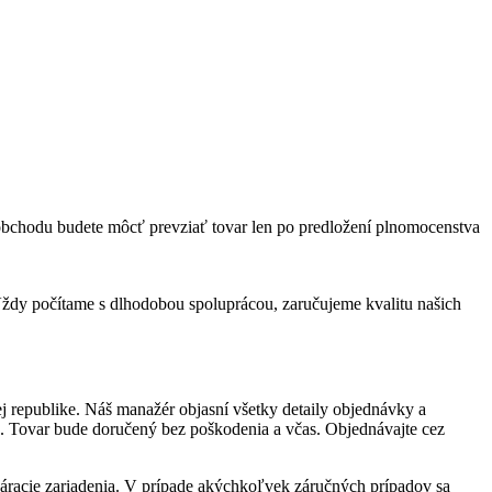
 obchodu budete môcť prevziať tovar len po predložení plnomocenstva
ždy počítame s dlhodobou spoluprácou, zaručujeme kvalitu našich
j republike. Náš manažér objasní všetky detaily objednávky a
k. Tovar bude doručený bez poškodenia a včas. Objednávajte cez
áracie zariadenia. V prípade akýchkoľvek záručných prípadov sa