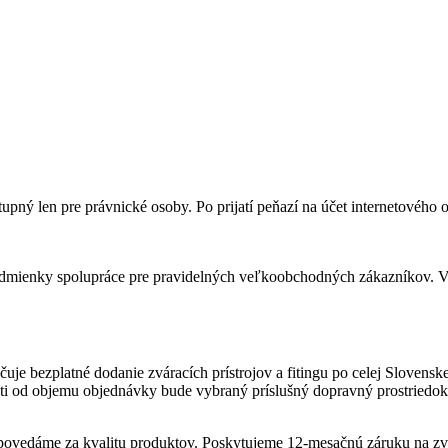
upný len pre právnické osoby. Po prijatí peňazí na účet internetového
podmienky spolupráce pre pravidelných veľkoobchodných zákazníkov. V
je bezplatné dodanie zváracích prístrojov a fitingu po celej Slovenske
sti od objemu objednávky bude vybraný príslušný dopravný prostriedo
odpovedáme za kvalitu produktov. Poskytujeme 12-mesačnú záruku na zv