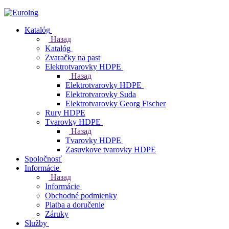
Katalóg
Назад
Katalóg
Zvaračky na past
Elektrotvarovky HDPE
Назад
Elektrotvarovky HDPE
Elektrotvarovky Suda
Elektrotvarovky Georg Fischer
Rury HDPE
Tvarovky HDPE
Назад
Tvarovky HDPE
Zasuvkove tvarovky HDPE
Spoločnosť
Informácie
Назад
Informácie
Obchodné podmienky
Platba a doručenie
Záruky
Služby