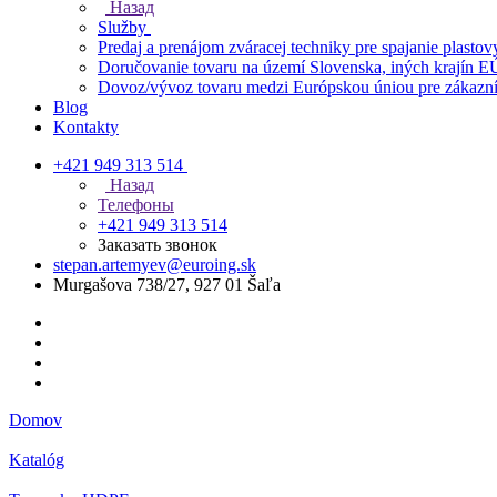
Назад
Služby
Predaj a prenájom zváracej techniky pre spajanie plastov
Doručovanie tovaru na území Slovenska, iných krajín E
Dovoz/vývoz tovaru medzi Európskou úniou pre zákazní
Blog
Kontakty
+421 949 313 514
Назад
Телефоны
+421 949 313 514
Заказать звонок
stepan.artemyev@euroing.sk
Murgašova 738/27, 927 01 Šaľa
Domov
Katalóg