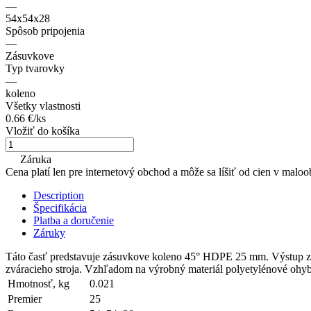
—
54x54x28
Spôsob pripojenia
—
Zásuvkove
Typ tvarovky
—
koleno
Všetky vlastnosti
0.66 €/
ks
Vložiť do košíka
Záruka
Cena platí len pre internetový obchod a môže sa líšiť od cien v mal
Description
Špecifikácia
Platba a doručenie
Záruky
Táto časť predstavuje zásuvkove koleno 45° HDPE 25 mm. Výstup zvon
zváracieho stroja. Vzhľadom na výrobný materiál polyetylénové ohyby
Hmotnosť, kg
0.021
Premier
25