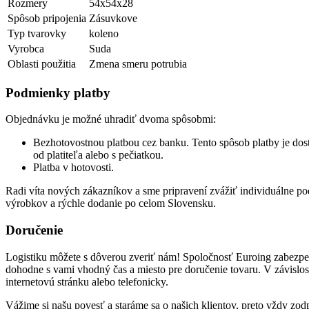
Rozmery
54x54x28
Spôsob pripojenia
Zásuvkove
Typ tvarovky
koleno
Vyrobca
Suda
Oblasti použitia
Zmena smeru potrubia
Podmienky platby
Objednávku je možné uhradiť dvoma spôsobmi:
Bezhotovostnou platbou cez banku. Tento spôsob platby je dost
od platiteľa alebo s pečiatkou.
Platba v hotovosti.
Radi víta nových zákazníkov a sme pripravení zvážiť individuálne 
výrobkov a rýchle dodanie po celom Slovensku.
Doručenie
Logistiku môžete s dôverou zveriť nám! Spoločnosť Euroing zabezpeču
dohodne s vami vhodný čas a miesto pre doručenie tovaru. V závislo
internetovú stránku alebo telefonicky.
Vážime si našu povesť a staráme sa o našich klientov, preto vždy z