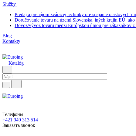
Služby
Predaj a prenájom zváracej techniky pre spajanie plastovych ru
Doručovanie tovaru na území Slovenska, iných krajín EÚ, ako
Dovoz/vývoz tovaru medzi Európskou úniou pre zákazníkov z 
Blog
Kontakty
Katalóg
Телефоны
+421 949 313 514
Заказать звонок