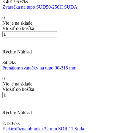
3 401.95 €/
ks
Zváračka na tupo SUD50-250H SUDA
0
Nie je na sklade
Vložiť do košíka
Rýchly Náhľad
84 €/
ks
Prenájom zvaračky na tupo 90-315 mm
0
Nie je na sklade
Vložiť do košíka
Rýchly Náhľad
2.18 €/
ks
Elektrofúzna objímka 32 mm SDR 11 Suda