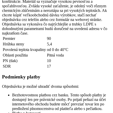
konštrukcie. Materiál sa vyznačuje vysokou pevnosťou a
spoľahlivosťou. Zvláda vysoké zaťaženie, je odolný voči rôznym
chemickým zlúčeninám a neroztápa sa pri vysokých teplotách. Ak
chcete kúpiť veľkoobchodnú dávku výrobkov, stačí nechať
objednávku cez telefón alebo cez formulár na webovej stránke.
Objednávka sa vykonáva čo najrýchlejšie a trubky LDPE s
dohodnutými parametrami budú doručené na uvedenú adresu v čo
najkratšom čase.
Premier
90
Hrúbka steny
5,4
Povolená teplota kvapaliny
od 0 do 40°С
Oblasti použitia
Pitná voda
PN (tlak)
10
SDR
17
Podmienky platby
Objednávku je možné uhradiť dvoma spôsobmi:
Bezhotovostnou platbou cez banku. Tento spôsob platby je
dostupný len pre právnické osoby. Po prijatí peňazí na účet
internetového obchodu budete môcť prevziať tovar len po
predložení plnomocenstva od platiteľa alebo s pečiatkou.