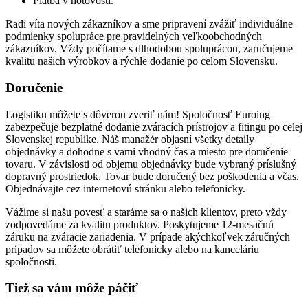
Platba v hotovosti.
Radi víta nových zákazníkov a sme pripravení zvážiť individuálne
podmienky spolupráce pre pravidelných veľkoobchodných
zákazníkov. Vždy počítame s dlhodobou spoluprácou, zaručujeme
kvalitu našich výrobkov a rýchle dodanie po celom Slovensku.
Doručenie
Logistiku môžete s dôverou zveriť nám! Spoločnosť Euroing
zabezpečuje bezplatné dodanie zváracích prístrojov a fitingu po celej
Slovenskej republike. Náš manažér objasní všetky detaily
objednávky a dohodne s vami vhodný čas a miesto pre doručenie
tovaru. V závislosti od objemu objednávky bude vybraný príslušný
dopravný prostriedok. Tovar bude doručený bez poškodenia a včas.
Objednávajte cez internetovú stránku alebo telefonicky.
Vážime si našu povesť a staráme sa o našich klientov, preto vždy
zodpovedáme za kvalitu produktov. Poskytujeme 12-mesačnú
záruku na zváracie zariadenia. V prípade akýchkoľvek záručných
prípadov sa môžete obrátiť telefonicky alebo na kanceláriu
spoločnosti.
Tiež sa vám môže páčiť