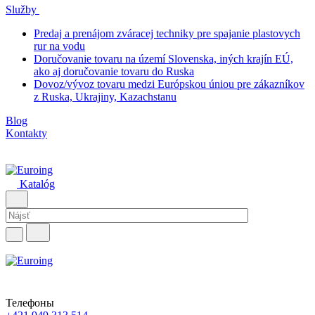
Služby
Predaj a prenájom zváracej techniky pre spajanie plastovych
rur na vodu
Doručovanie tovaru na území Slovenska, iných krajín EÚ,
ako aj doručovanie tovaru do Ruska
Dovoz/vývoz tovaru medzi Európskou úniou pre zákazníkov
z Ruska, Ukrajiny, Kazachstanu
Blog
Kontakty
Katalóg
Телефоны