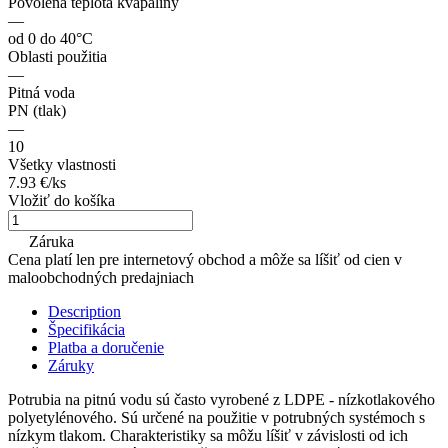
Povolená teplota kvapaliny
—
od 0 do 40°С
Oblasti použitia
—
Pitná voda
PN (tlak)
—
10
Všetky vlastnosti
7.93 €/
ks
Vložiť do košíka
Záruka
Cena platí len pre internetový obchod a môže sa líšiť od cien v
maloobchodných predajniach
Description
Špecifikácia
Platba a doručenie
Záruky
Potrubia na pitnú vodu sú často vyrobené z LDPE - nízkotlakového
polyetylénového. Sú určené na použitie v potrubných systémoch s
nízkym tlakom. Charakteristiky sa môžu líšiť v závislosti od ich