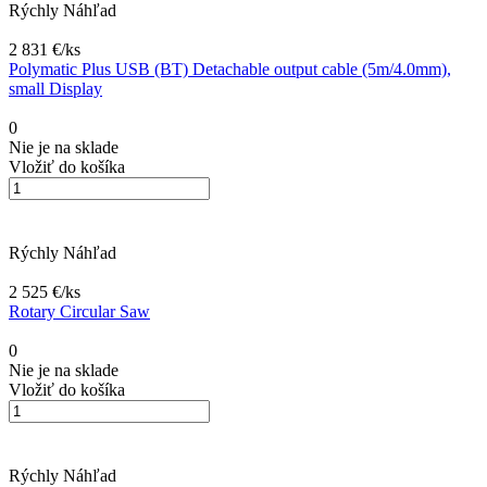
Rýchly Náhľad
2 831 €/
ks
Polymatic Plus USB (BT) Detachable output cable (5m/4.0mm),
small Display
0
Nie je na sklade
Vložiť do košíka
Rýchly Náhľad
2 525 €/
ks
Rotary Circular Saw
0
Nie je na sklade
Vložiť do košíka
Rýchly Náhľad