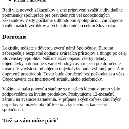
Platba v hotovosti.
Radi víta nových zákazníkov a sme pripravení zvážiť individuálne
podmienky spolupráce pre pravidelných veľkoobchodných
zákazníkov. Vždy počítame s dlhodobou spoluprácou, zaručujeme
kvalitu našich výrobkov a rýchle dodanie po celom Slovensku.
Doručenie
Logistiku môžete s dôverou zveriť nám! Spoločnosť Euroing
zabezpečuje bezplatné dodanie zváracích prístrojov a fitingu po celej
Slovenskej republike. Náš manažér objasní všetky detaily
objednávky a dohodne s vami vhodný čas a miesto pre doručenie
tovaru. V závislosti od objemu objednávky bude vybraný príslušný
dopravný prostriedok. Tovar bude doručený bez poškodenia a včas.
Objednávajte cez internetovú stránku alebo telefonicky.
Vážime si našu povesť a staráme sa o našich klientov, preto vždy
zodpovedáme za kvalitu produktov. Poskytujeme 12-mesačnú
záruku na zváracie zariadenia. V prípade akýchkoľvek záručných
prípadov sa môžete obrátiť telefonicky alebo na kanceláriu
spoločnosti.
Tiež sa vám môže páčiť