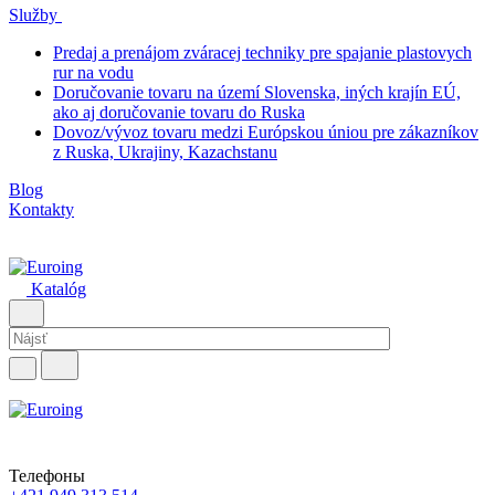
Služby
Predaj a prenájom zváracej techniky pre spajanie plastovych
rur na vodu
Doručovanie tovaru na území Slovenska, iných krajín EÚ,
ako aj doručovanie tovaru do Ruska
Dovoz/vývoz tovaru medzi Európskou úniou pre zákazníkov
z Ruska, Ukrajiny, Kazachstanu
Blog
Kontakty
Katalóg
Телефоны