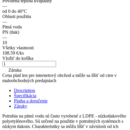
Povolená teplota kvapaliny
—
od 0 do 40°С
Oblasti použitia
—
Pitná voda
PN (tlak)
—
10
Všetky vlastnosti
108.59 €/
ks
Vložiť do košíka
Záruka
Cena platí len pre internetový obchod a môže sa líšiť od cien v
maloobchodných predajniach
Description
Špecifikácia
Platba a doručenie
Záruky
Potrubia na pitnú vodu sú často vyrobené z LDPE - nízkotlakového
polyetylénového. Sú určené na použitie v potrubných systémoch s
nízkym tlakom. Charakteristiky sa môžu líšiť v závislosti od ich