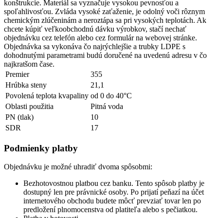
konštrukcie. Materiál sa vyznačuje vysokou pevnosťou a
spoľahlivosťou. Zvláda vysoké zaťaženie, je odolný voči rôznym
chemickým zlúčeninám a neroztápa sa pri vysokých teplotách. Ak
chcete kúpiť veľkoobchodnú dávku výrobkov, stačí nechať
objednávku cez telefón alebo cez formulár na webovej stránke.
Objednávka sa vykonáva čo najrýchlejšie a trubky LDPE s
dohodnutými parametrami budú doručené na uvedenú adresu v čo
najkratšom čase.
Premier
355
Hrúbka steny
21,1
Povolená teplota kvapaliny
od 0 do 40°С
Oblasti použitia
Pitná voda
PN (tlak)
10
SDR
17
Podmienky platby
Objednávku je možné uhradiť dvoma spôsobmi:
Bezhotovostnou platbou cez banku. Tento spôsob platby je
dostupný len pre právnické osoby. Po prijatí peňazí na účet
internetového obchodu budete môcť prevziať tovar len po
predložení plnomocenstva od platiteľa alebo s pečiatkou.