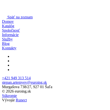
Rýchly Náhľad
16.99 €/
ks
Elektrofúzny T-kus 110 mm SDR 11 Suda
0
Nie je na sklade
Vložiť do košíka
Rýchly Náhľad
15 €/
ks
Elektrofúzne koleno 110 mm 45° SDR 11 Suda
0
Nie je na sklade
Vložiť do košíka
Rýchly Náhľad